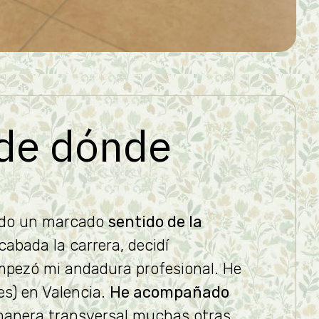
sde dónde
ido un marcado
sentido de la
cabada la carrera, decidí
pezó mi andadura profesional. He
es) en Valencia.
He acompañado
manera transversal muchas otras