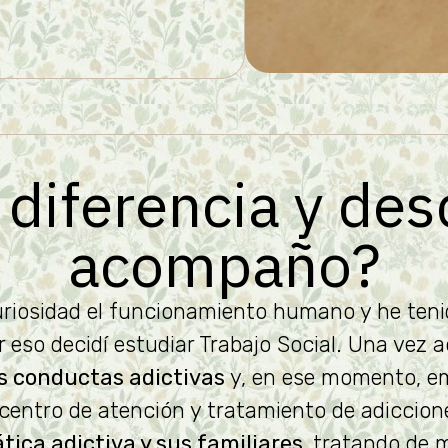
diferencia y de
acompaño?
riosidad el funcionamiento humano y he ten
 eso decidí estudiar Trabajo Social. Una vez a
as conductas adictivas
y, en ese momento, em
centro de atención y tratamiento de adiccion
tica adictiva y sus familiares,
tratando de 