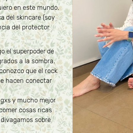
uiero en este mundo.
a del skincare (soy
cia del protector
go el superpoder de
grados a la sombra.
econozco que el rock
 me hacen conectar
igxs y mucho mejor
 comer cosas ricas
 divagamos sobre