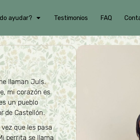
edo ayudar?
Testimonios
FAQ
Cont
me llaman Juls.
e, mi corazón es
 es un pueblo
or de Castellón.
 vez que les pasa
Mi perrita se llama